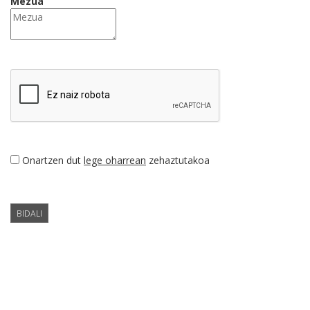
Mezua
Onartzen dut
lege oharrean
zehaztutakoa
BIDALI