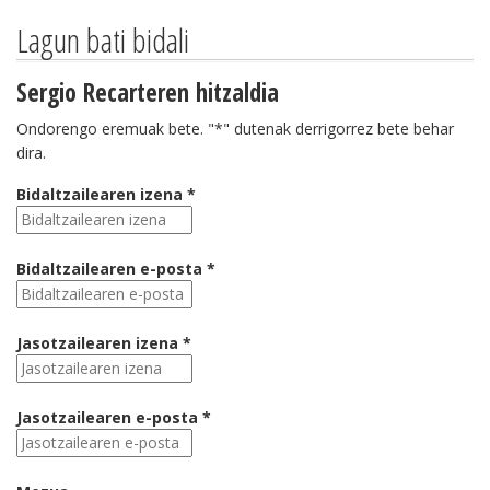
Lagun bati bidali
Sergio Recarteren hitzaldia
Ondorengo eremuak bete. "*" dutenak derrigorrez bete behar
dira.
Bidaltzailearen izena *
Bidaltzailearen e-posta *
Jasotzailearen izena *
Jasotzailearen e-posta *