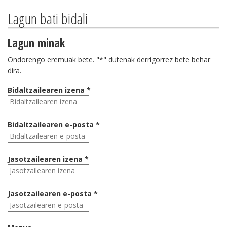
Lagun bati bidali
Lagun minak
Ondorengo eremuak bete. "*" dutenak derrigorrez bete behar
dira.
Bidaltzailearen izena *
Bidaltzailearen e-posta *
Jasotzailearen izena *
Jasotzailearen e-posta *