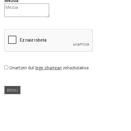
Mezua
Onartzen dut
lege oharrean
zehaztutakoa
BIDALI