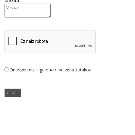
Mezua
Onartzen dut
lege oharrean
zehaztutakoa
BIDALI