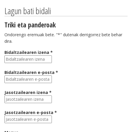
Lagun bati bidali
Triki eta panderoak
Ondorengo eremuak bete. "*" dutenak derrigorrez bete behar
dira.
Bidaltzailearen izena *
Bidaltzailearen e-posta *
Jasotzailearen izena *
Jasotzailearen e-posta *