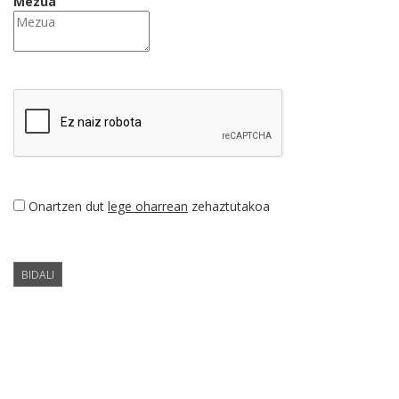
Mezua
Onartzen dut
lege oharrean
zehaztutakoa
BIDALI