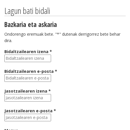
Lagun bati bidali
Bazkaria eta askaria
Ondorengo eremuak bete. "*" dutenak derrigorrez bete behar
dira.
Bidaltzailearen izena *
Bidaltzailearen e-posta *
Jasotzailearen izena *
Jasotzailearen e-posta *