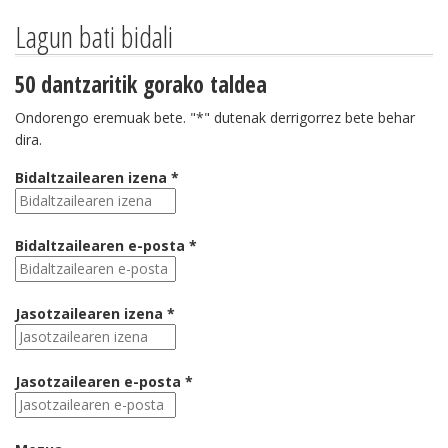
Lagun bati bidali
50 dantzaritik gorako taldea
Ondorengo eremuak bete. "*" dutenak derrigorrez bete behar
dira.
Bidaltzailearen izena *
Bidaltzailearen e-posta *
Jasotzailearen izena *
Jasotzailearen e-posta *