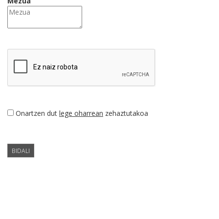
Mezua
Onartzen dut
lege oharrean
zehaztutakoa
BIDALI