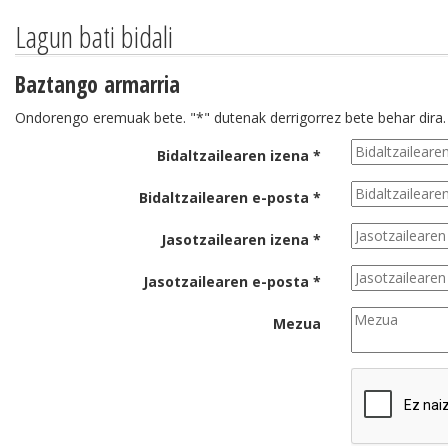
Lagun bati bidali
Baztango armarria
Ondorengo eremuak bete. "*" dutenak derrigorrez bete behar dira.
Bidaltzailearen izena *
Bidaltzailearen e-posta *
Jasotzailearen izena *
Jasotzailearen e-posta *
Mezua