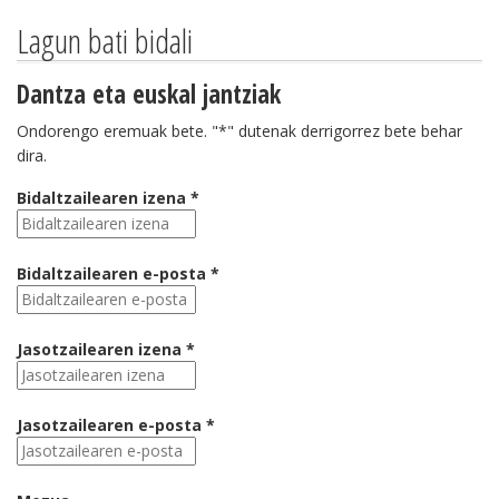
Lagun bati bidali
Dantza eta euskal jantziak
Ondorengo eremuak bete. "*" dutenak derrigorrez bete behar
dira.
Bidaltzailearen izena *
Bidaltzailearen e-posta *
Jasotzailearen izena *
Jasotzailearen e-posta *