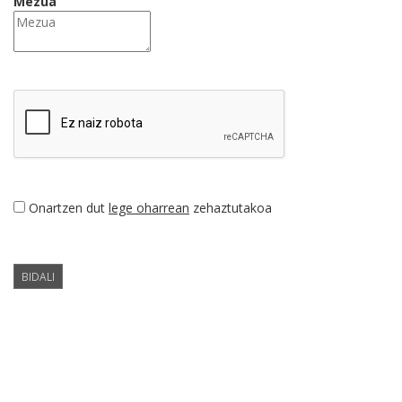
Mezua
Onartzen dut
lege oharrean
zehaztutakoa
BIDALI