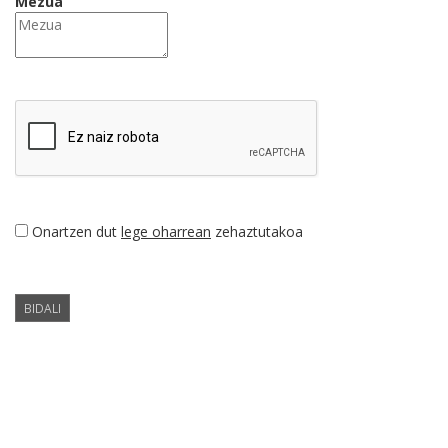
Mezua
Onartzen dut
lege oharrean
zehaztutakoa
BIDALI