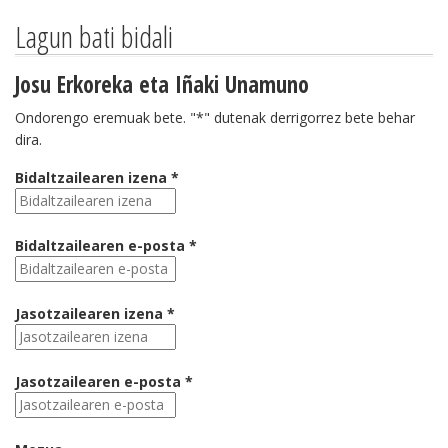
Lagun bati bidali
Josu Erkoreka eta Iñaki Unamuno
Ondorengo eremuak bete. "*" dutenak derrigorrez bete behar
dira.
Bidaltzailearen izena *
Bidaltzailearen e-posta *
Jasotzailearen izena *
Jasotzailearen e-posta *