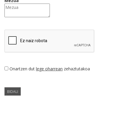
Mezua
Onartzen dut
lege oharrean
zehaztutakoa
BIDALI