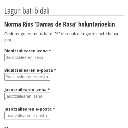
Lagun bati bidali
Norma Rios ‘Damas de Rosa’ boluntarioekin
Ondorengo eremuak bete. "*" dutenak derrigorrez bete behar
dira.
Bidaltzailearen izena *
Bidaltzailearen e-posta *
Jasotzailearen izena *
Jasotzailearen e-posta *