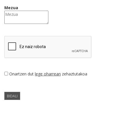
Mezua
Onartzen dut
lege oharrean
zehaztutakoa
BIDALI