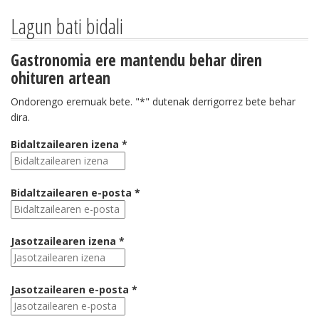
Lagun bati bidali
Gastronomia ere mantendu behar diren
ohituren artean
Ondorengo eremuak bete. "*" dutenak derrigorrez bete behar
dira.
Bidaltzailearen izena *
Bidaltzailearen e-posta *
Jasotzailearen izena *
Jasotzailearen e-posta *