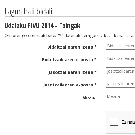
Lagun bati bidali
Udaleku FIVU 2014 - Txingak
Ondorengo eremuak bete. "*" dutenak derrigorrez bete behar dira.
Bidaltzailearen izena *
Bidaltzailearen e-posta *
Jasotzailearen izena *
Jasotzailearen e-posta *
Mezua