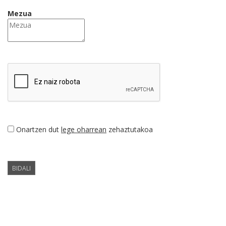
Mezua
Onartzen dut
lege oharrean
zehaztutakoa
BIDALI