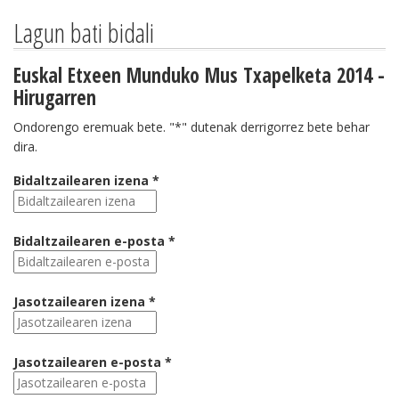
Lagun bati bidali
Euskal Etxeen Munduko Mus Txapelketa 2014 -
Hirugarren
Ondorengo eremuak bete. "*" dutenak derrigorrez bete behar
dira.
Bidaltzailearen izena *
Bidaltzailearen e-posta *
Jasotzailearen izena *
Jasotzailearen e-posta *