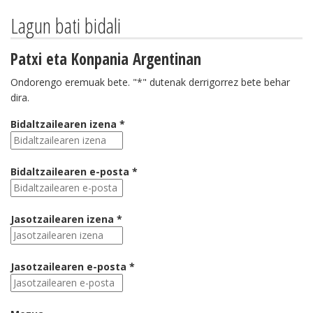
Lagun bati bidali
Patxi eta Konpania Argentinan
Ondorengo eremuak bete. "*" dutenak derrigorrez bete behar
dira.
Bidaltzailearen izena *
Bidaltzailearen e-posta *
Jasotzailearen izena *
Jasotzailearen e-posta *