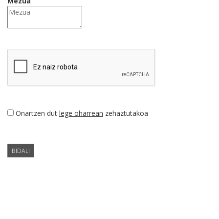
Mezua
Onartzen dut
lege oharrean
zehaztutakoa
BIDALI