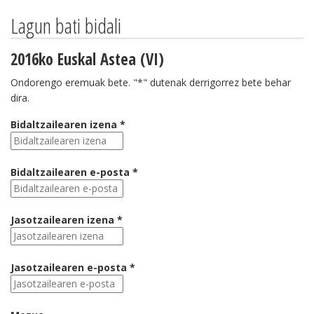
Lagun bati bidali
2016ko Euskal Astea (VI)
Ondorengo eremuak bete. "*" dutenak derrigorrez bete behar
dira.
Bidaltzailearen izena *
Bidaltzailearen e-posta *
Jasotzailearen izena *
Jasotzailearen e-posta *