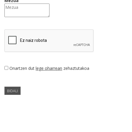
Mezua
Onartzen dut
lege oharrean
zehaztutakoa
BIDALI