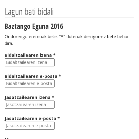
Lagun bati bidali
Baztango Eguna 2016
Ondorengo eremuak bete. "*" dutenak derrigorrez bete behar
dira.
Bidaltzailearen izena *
Bidaltzailearen e-posta *
Jasotzailearen izena *
Jasotzailearen e-posta *