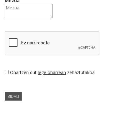
Mezua
Onartzen dut
lege oharrean
zehaztutakoa
BIDALI