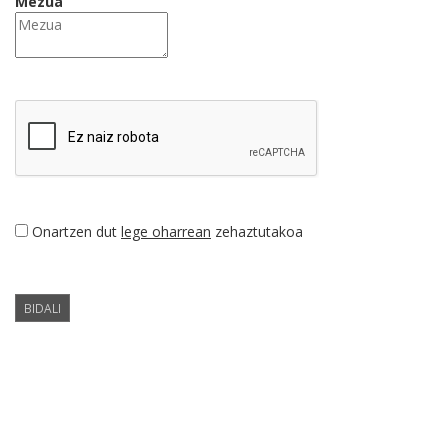
Mezua
Onartzen dut
lege oharrean
zehaztutakoa
BIDALI