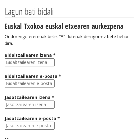
Lagun bati bidali
Euskal Txokoa euskal etxearen aurkezpena
Ondorengo eremuak bete. "*" dutenak derrigorrez bete behar
dira.
Bidaltzailearen izena *
Bidaltzailearen e-posta *
Jasotzailearen izena *
Jasotzailearen e-posta *