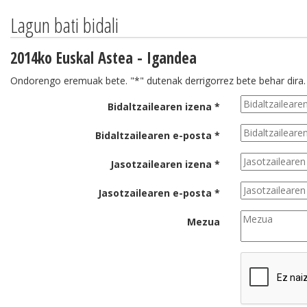
Lagun bati bidali
2014ko Euskal Astea - Igandea
Ondorengo eremuak bete. "*" dutenak derrigorrez bete behar dira.
Bidaltzailearen izena *
Bidaltzailearen e-posta *
Jasotzailearen izena *
Jasotzailearen e-posta *
Mezua