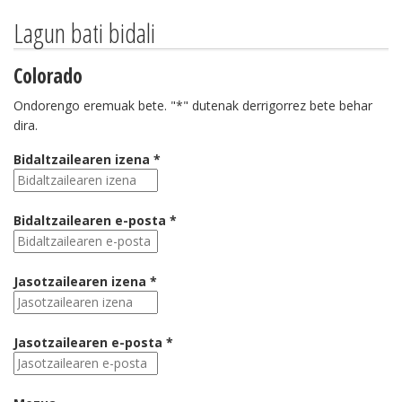
Lagun bati bidali
Colorado
Ondorengo eremuak bete. "*" dutenak derrigorrez bete behar
dira.
Bidaltzailearen izena *
Bidaltzailearen e-posta *
Jasotzailearen izena *
Jasotzailearen e-posta *