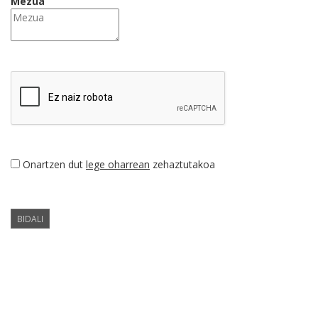
Mezua
Onartzen dut
lege oharrean
zehaztutakoa
BIDALI