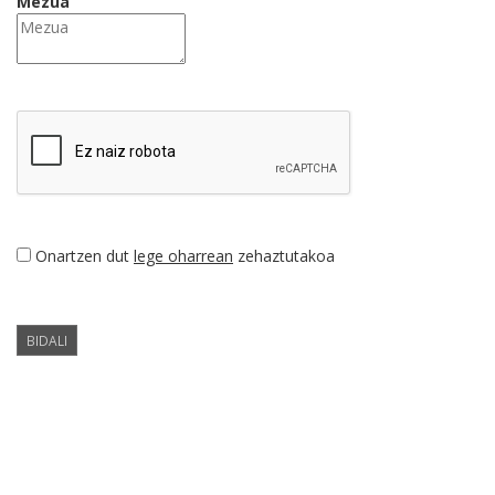
Mezua
Onartzen dut
lege oharrean
zehaztutakoa
BIDALI