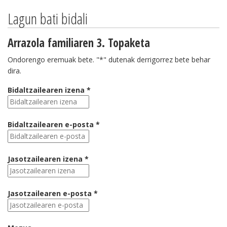
Lagun bati bidali
Arrazola familiaren 3. Topaketa
Ondorengo eremuak bete. "*" dutenak derrigorrez bete behar
dira.
Bidaltzailearen izena *
Bidaltzailearen e-posta *
Jasotzailearen izena *
Jasotzailearen e-posta *