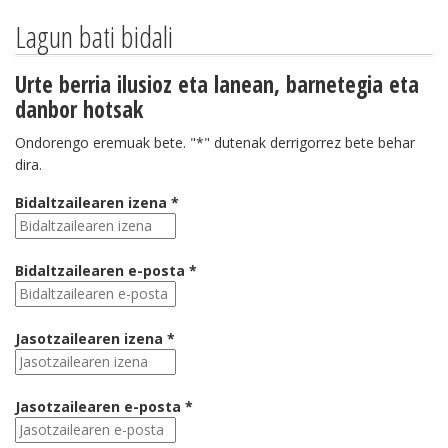
Lagun bati bidali
Urte berria ilusioz eta lanean, barnetegia eta
danbor hotsak
Ondorengo eremuak bete. "*" dutenak derrigorrez bete behar
dira.
Bidaltzailearen izena *
Bidaltzailearen e-posta *
Jasotzailearen izena *
Jasotzailearen e-posta *