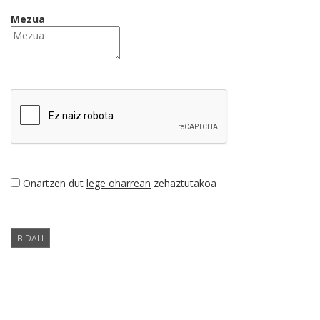
Mezua
Onartzen dut
lege oharrean
zehaztutakoa
BIDALI