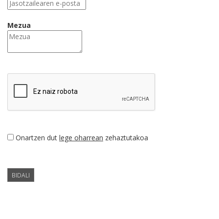
Mezua
Onartzen dut
lege oharrean
zehaztutakoa
BIDALI