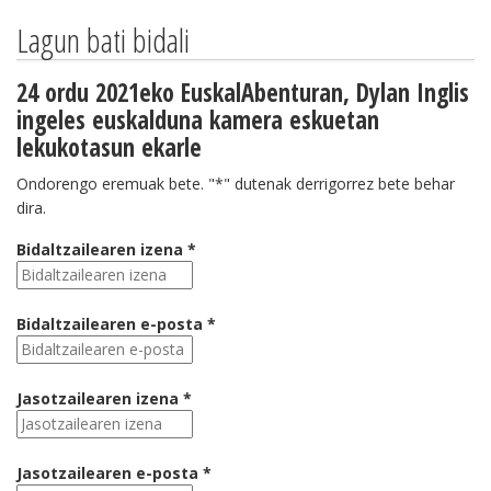
Lagun bati bidali
24 ordu 2021eko EuskalAbenturan, Dylan Inglis
ingeles euskalduna kamera eskuetan
lekukotasun ekarle
Ondorengo eremuak bete. "*" dutenak derrigorrez bete behar
dira.
Bidaltzailearen izena *
Bidaltzailearen e-posta *
Jasotzailearen izena *
Jasotzailearen e-posta *