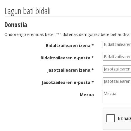
Lagun bati bidali
Donostia
Ondorengo eremuak bete. "*" dutenak derrigorrez bete behar dira.
Bidaltzailearen izena *
Bidaltzailearen e-posta *
Jasotzailearen izena *
Jasotzailearen e-posta *
Mezua