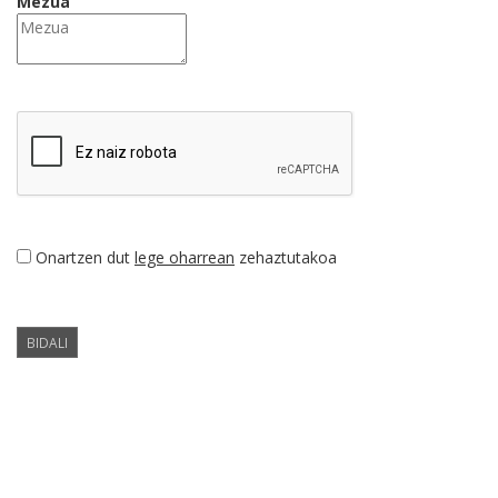
Mezua
Onartzen dut
lege oharrean
zehaztutakoa
BIDALI