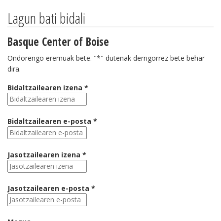
Lagun bati bidali
Basque Center of Boise
Ondorengo eremuak bete. "*" dutenak derrigorrez bete behar
dira.
Bidaltzailearen izena *
Bidaltzailearen e-posta *
Jasotzailearen izena *
Jasotzailearen e-posta *