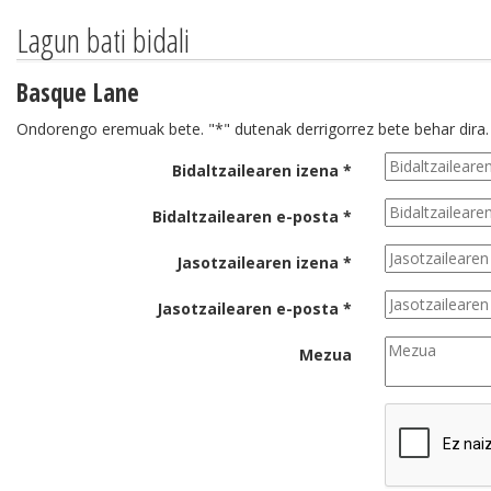
Lagun bati bidali
Basque Lane
Ondorengo eremuak bete. "*" dutenak derrigorrez bete behar dira.
Bidaltzailearen izena *
Bidaltzailearen e-posta *
Jasotzailearen izena *
Jasotzailearen e-posta *
Mezua