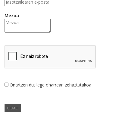
Mezua
Onartzen dut
lege oharrean
zehaztutakoa
BIDALI