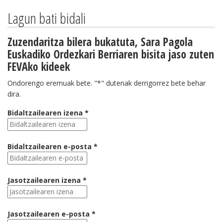
Lagun bati bidali
Zuzendaritza bilera bukatuta, Sara Pagola
Euskadiko Ordezkari Berriaren bisita jaso zuten
FEVAko kideek
Ondorengo eremuak bete. "*" dutenak derrigorrez bete behar
dira.
Bidaltzailearen izena *
Bidaltzailearen e-posta *
Jasotzailearen izena *
Jasotzailearen e-posta *