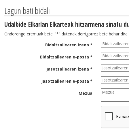
Lagun bati bidali
Udalbide Elkarlan Elkarteak hitzarmena sinatu 
Ondorengo eremuak bete. "*" dutenak derrigorrez bete behar dira.
Bidaltzailearen izena *
Bidaltzailearen e-posta *
Jasotzailearen izena *
Jasotzailearen e-posta *
Mezua