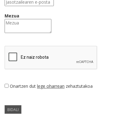
Mezua
Onartzen dut
lege oharrean
zehaztutakoa
BIDALI