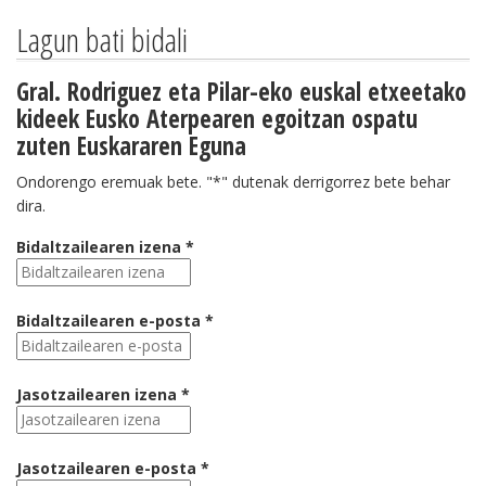
Lagun bati bidali
Gral. Rodriguez eta Pilar-eko euskal etxeetako
kideek Eusko Aterpearen egoitzan ospatu
zuten Euskararen Eguna
Ondorengo eremuak bete. "*" dutenak derrigorrez bete behar
dira.
Bidaltzailearen izena *
Bidaltzailearen e-posta *
Jasotzailearen izena *
Jasotzailearen e-posta *