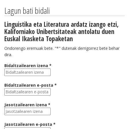
Lagun bati bidali
Linguistika eta Literatura ardatz izango etzi,
Kaliforniako Unibertsitateak antolatu duen
Euskal Ikasketa Topaketan
Ondorengo eremuak bete. "*" dutenak derrigorrez bete behar
dira.
Bidaltzailearen izena *
Bidaltzailearen e-posta *
Jasotzailearen izena *
Jasotzailearen e-posta *