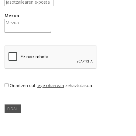
Mezua
Onartzen dut
lege oharrean
zehaztutakoa
BIDALI