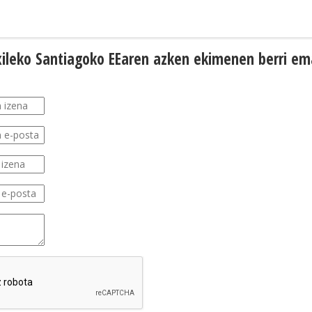
 Txileko Santiagoko EEaren azken ekimenen berri e