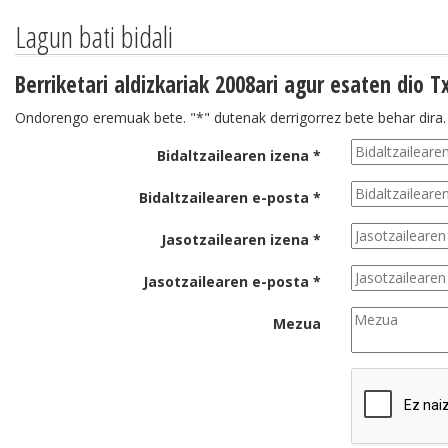
Lagun bati bidali
Berriketari aldizkariak 2008ari agur esaten dio
Ondorengo eremuak bete. "*" dutenak derrigorrez bete behar dira.
Bidaltzailearen izena *
Bidaltzailearen e-posta *
Jasotzailearen izena *
Jasotzailearen e-posta *
Mezua