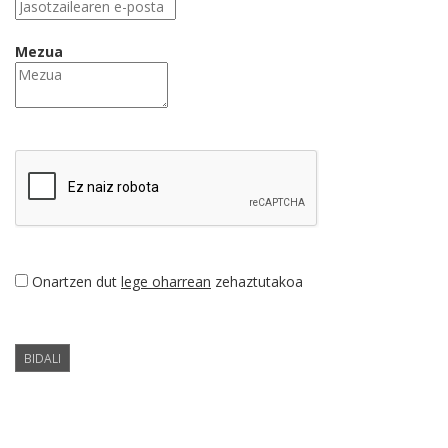
Mezua
Onartzen dut
lege oharrean
zehaztutakoa
BIDALI