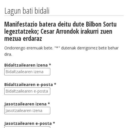
Lagun bati bidali
Manifestazio batera deitu dute Bilbon Sortu
legeztatzeko; Cesar Arrondok irakurri zuen
mezua erdaraz
Ondorengo eremuak bete. "*" dutenak derrigorrez bete behar
dira.
Bidaltzailearen izena *
Bidaltzailearen e-posta *
Jasotzailearen izena *
Jasotzailearen e-posta *