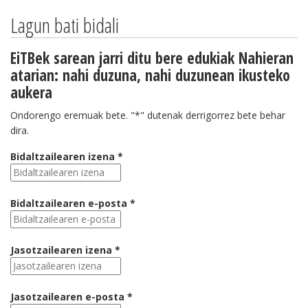
Lagun bati bidali
EiTBek sarean jarri ditu bere edukiak Nahieran
atarian: nahi duzuna, nahi duzunean ikusteko
aukera
Ondorengo eremuak bete. "*" dutenak derrigorrez bete behar
dira.
Bidaltzailearen izena *
Bidaltzailearen e-posta *
Jasotzailearen izena *
Jasotzailearen e-posta *