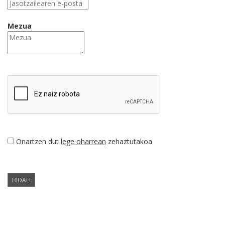
Mezua
Onartzen dut
lege oharrean
zehaztutakoa
BIDALI