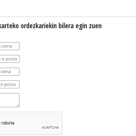
arteko ordezkariekin bilera egin zuen