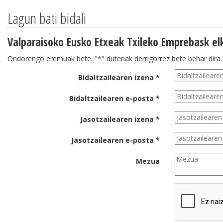
Lagun bati bidali
Valparaisoko Eusko Etxeak Txileko Emprebask elk
Ondorengo eremuak bete. "*" dutenak derrigorrez bete behar dira.
Bidaltzailearen izena *
Bidaltzailearen e-posta *
Jasotzailearen izena *
Jasotzailearen e-posta *
Mezua