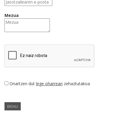
Mezua
Onartzen dut
lege oharrean
zehaztutakoa
BIDALI