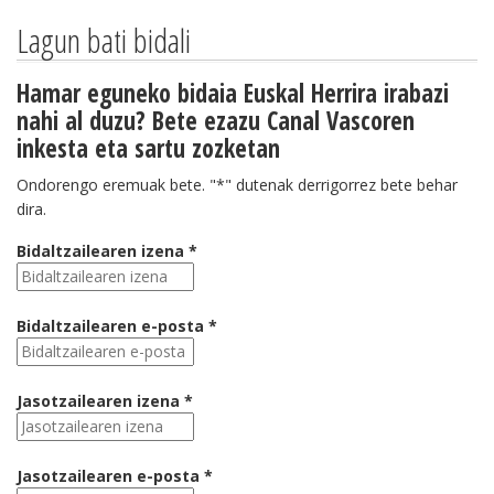
Lagun bati bidali
Hamar eguneko bidaia Euskal Herrira irabazi
nahi al duzu? Bete ezazu Canal Vascoren
inkesta eta sartu zozketan
Ondorengo eremuak bete. "*" dutenak derrigorrez bete behar
dira.
Bidaltzailearen izena *
Bidaltzailearen e-posta *
Jasotzailearen izena *
Jasotzailearen e-posta *