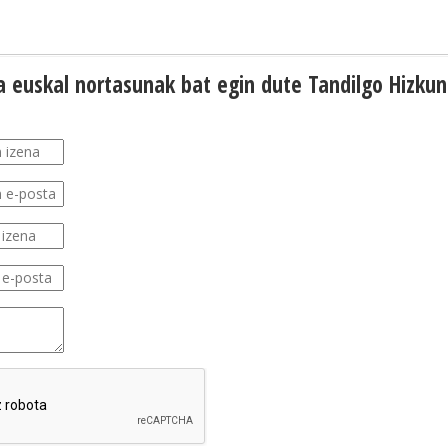
ta euskal nortasunak bat egin dute Tandilgo Hizku