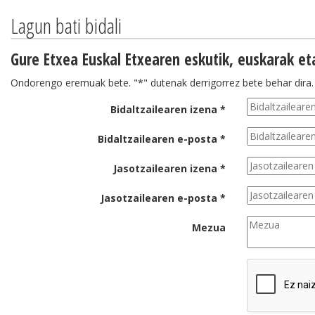
Lagun bati bidali
Gure Etxea Euskal Etxearen eskutik, euskarak e
Ondorengo eremuak bete. "*" dutenak derrigorrez bete behar dira.
Bidaltzailearen izena *
Bidaltzailearen e-posta *
Jasotzailearen izena *
Jasotzailearen e-posta *
Mezua