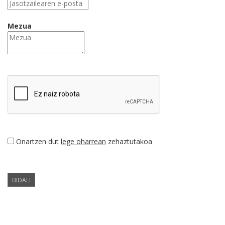
Mezua
Onartzen dut
lege oharrean
zehaztutakoa
BIDALI