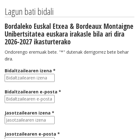
Lagun bati bidali
Bordaleko Euskal Etxea & Bordeaux Montaigne
Unibertsitatea euskara irakasle bila ari dira
2026-2027 ikasturterako
Ondorengo eremuak bete. "*" dutenak derrigorrez bete behar
dira.
Bidaltzailearen izena *
Bidaltzailearen e-posta *
Jasotzailearen izena *
Jasotzailearen e-posta *