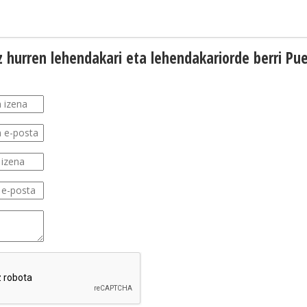
z hurren lehendakari eta lehendakariorde berri P