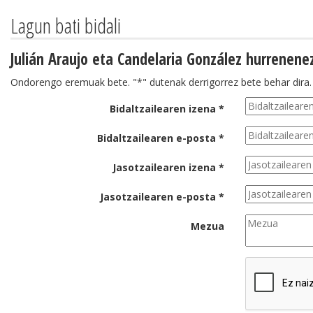
Lagun bati bidali
Julián Araujo eta Candelaria González hurrenene
Ondorengo eremuak bete. "*" dutenak derrigorrez bete behar dira.
Bidaltzailearen izena *
Bidaltzailearen e-posta *
Jasotzailearen izena *
Jasotzailearen e-posta *
Mezua