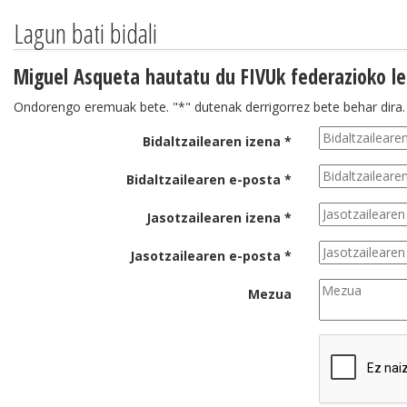
Lagun bati bidali
Miguel Asqueta hautatu du FIVUk federazioko leh
Ondorengo eremuak bete. "*" dutenak derrigorrez bete behar dira.
Bidaltzailearen izena *
Bidaltzailearen e-posta *
Jasotzailearen izena *
Jasotzailearen e-posta *
Mezua