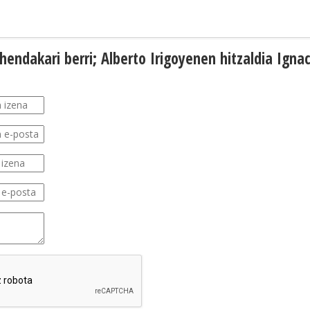
endakari berri; Alberto Irigoyenen hitzaldia Igna