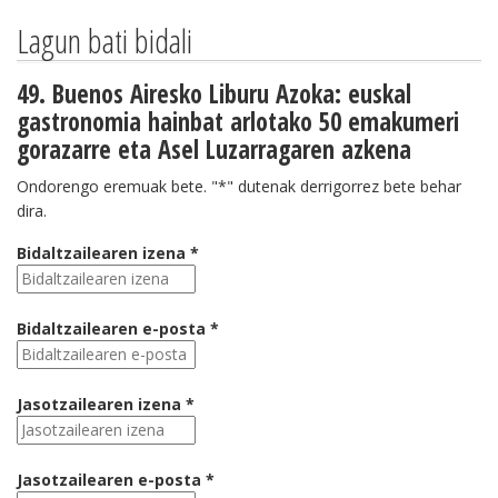
Lagun bati bidali
49. Buenos Airesko Liburu Azoka: euskal
gastronomia hainbat arlotako 50 emakumeri
gorazarre eta Asel Luzarragaren azkena
Ondorengo eremuak bete. "*" dutenak derrigorrez bete behar
dira.
Bidaltzailearen izena *
Bidaltzailearen e-posta *
Jasotzailearen izena *
Jasotzailearen e-posta *