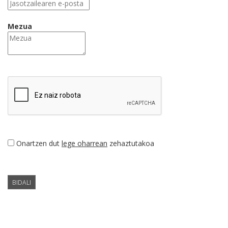
Mezua
Onartzen dut
lege oharrean
zehaztutakoa
BIDALI