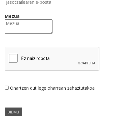
Mezua
Onartzen dut
lege oharrean
zehaztutakoa
BIDALI