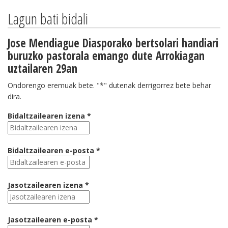
Lagun bati bidali
Jose Mendiague Diasporako bertsolari handiari
buruzko pastorala emango dute Arrokiagan
uztailaren 29an
Ondorengo eremuak bete. "*" dutenak derrigorrez bete behar
dira.
Bidaltzailearen izena *
Bidaltzailearen e-posta *
Jasotzailearen izena *
Jasotzailearen e-posta *