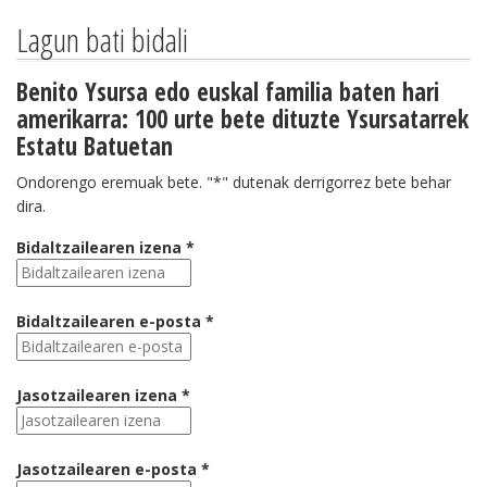
Lagun bati bidali
Benito Ysursa edo euskal familia baten hari
amerikarra: 100 urte bete dituzte Ysursatarrek
Estatu Batuetan
Ondorengo eremuak bete. "*" dutenak derrigorrez bete behar
dira.
Bidaltzailearen izena *
Bidaltzailearen e-posta *
Jasotzailearen izena *
Jasotzailearen e-posta *