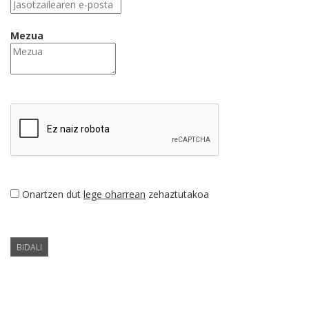
Mezua
Onartzen dut
lege oharrean
zehaztutakoa
BIDALI