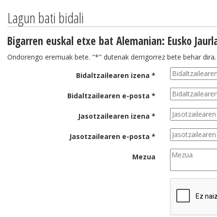
Lagun bati bidali
Bigarren euskal etxe bat Alemanian: Eusko Jaurla
Ondorengo eremuak bete. "*" dutenak derrigorrez bete behar dira.
Bidaltzailearen izena *
Bidaltzailearen e-posta *
Jasotzailearen izena *
Jasotzailearen e-posta *
Mezua