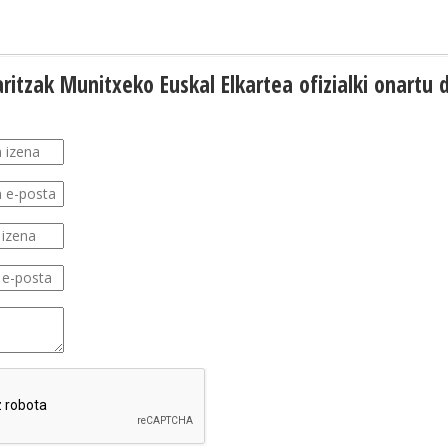
ritzak Munitxeko Euskal Elkartea ofizialki onartu 