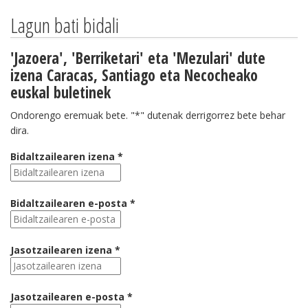
Lagun bati bidali
'Jazoera', 'Berriketari' eta 'Mezulari' dute
izena Caracas, Santiago eta Necocheako
euskal buletinek
Ondorengo eremuak bete. "*" dutenak derrigorrez bete behar
dira.
Bidaltzailearen izena *
Bidaltzailearen e-posta *
Jasotzailearen izena *
Jasotzailearen e-posta *