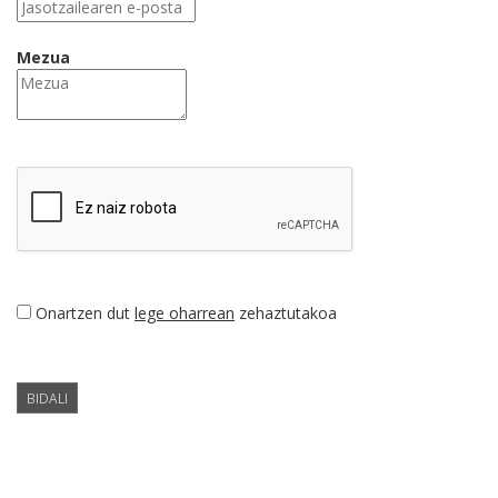
Mezua
Onartzen dut
lege oharrean
zehaztutakoa
BIDALI