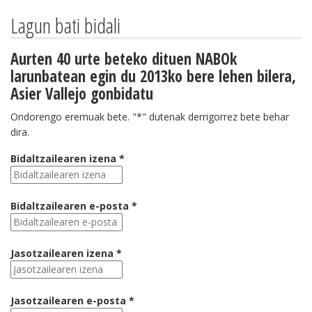
Lagun bati bidali
Aurten 40 urte beteko dituen NABOk
larunbatean egin du 2013ko bere lehen bilera,
Asier Vallejo gonbidatu
Ondorengo eremuak bete. "*" dutenak derrigorrez bete behar
dira.
Bidaltzailearen izena *
Bidaltzailearen e-posta *
Jasotzailearen izena *
Jasotzailearen e-posta *