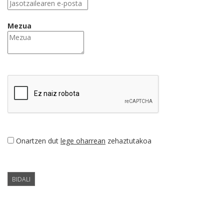
Mezua
Onartzen dut
lege oharrean
zehaztutakoa
BIDALI