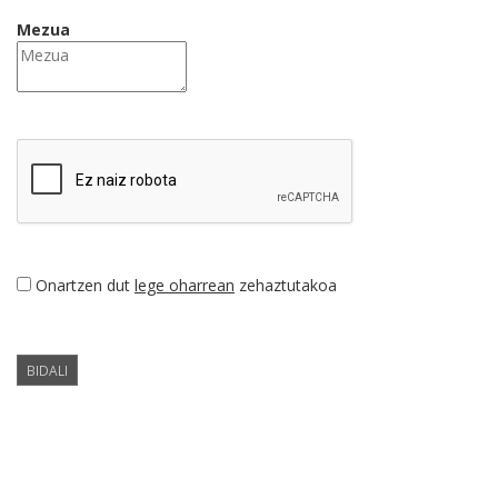
Mezua
Onartzen dut
lege oharrean
zehaztutakoa
BIDALI