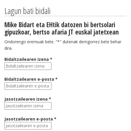
Lagun bati bidali
Mike Bidart eta EHtik datozen bi bertsolari
gipuzkoar, bertso afaria JT euskal jatetxean
Ondorengo eremuak bete. "*" dutenak derrigorrez bete behar
dira.
Bidaltzailearen izena *
Bidaltzailearen e-posta *
Jasotzailearen izena *
Jasotzailearen e-posta *