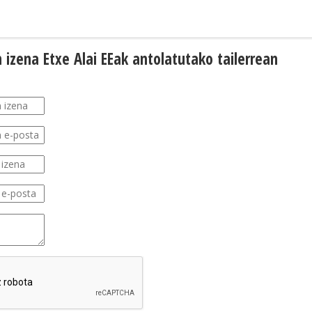
 izena Etxe Alai EEak antolatutako tailerrean