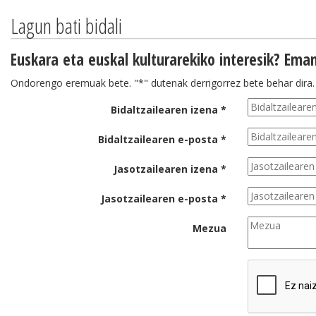
Lagun bati bidali
Euskara eta euskal kulturarekiko interesik? Eman
Ondorengo eremuak bete. "*" dutenak derrigorrez bete behar dira.
Bidaltzailearen izena *
Bidaltzailearen e-posta *
Jasotzailearen izena *
Jasotzailearen e-posta *
Mezua