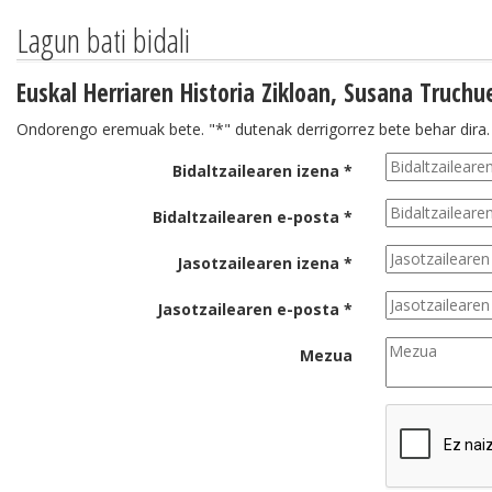
Lagun bati bidali
Euskal Herriaren Historia Zikloan, Susana Truchu
Ondorengo eremuak bete. "*" dutenak derrigorrez bete behar dira.
Bidaltzailearen izena *
Bidaltzailearen e-posta *
Jasotzailearen izena *
Jasotzailearen e-posta *
Mezua