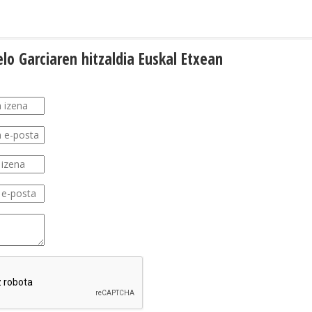
elo Garciaren hitzaldia Euskal Etxean