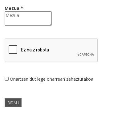
Mezua *
Onartzen dut
lege oharrean
zehaztutakoa
BIDALI