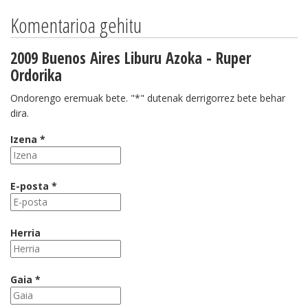
Komentarioa gehitu
2009 Buenos Aires Liburu Azoka - Ruper
Ordorika
Ondorengo eremuak bete. "*" dutenak derrigorrez bete behar
dira.
Izena *
E-posta *
Herria
Gaia *