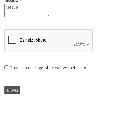
Mezua *
Onartzen dut
lege oharrean
zehaztutakoa
BIDALI