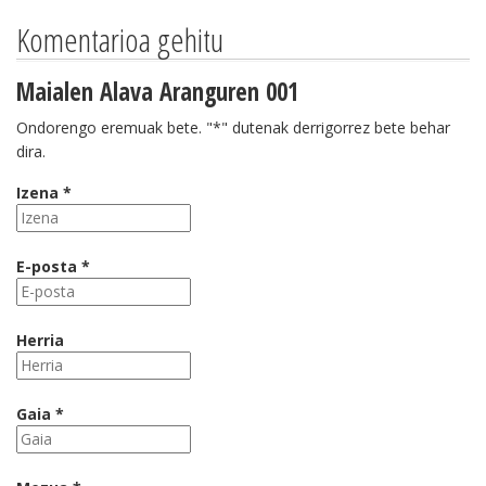
Komentarioa gehitu
Maialen Alava Aranguren 001
Ondorengo eremuak bete. "*" dutenak derrigorrez bete behar
dira.
Izena *
E-posta *
Herria
Gaia *