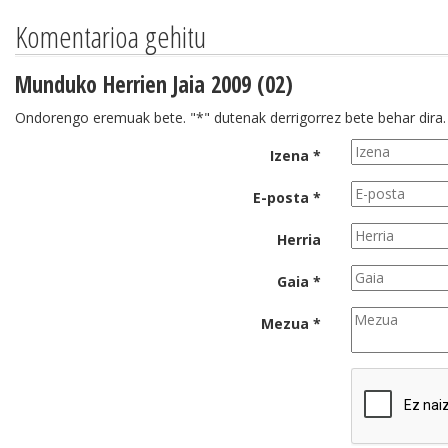
Komentarioa gehitu
Munduko Herrien Jaia 2009 (02)
Ondorengo eremuak bete. "*" dutenak derrigorrez bete behar dira.
Izena *
E-posta *
Herria
Gaia *
Mezua *