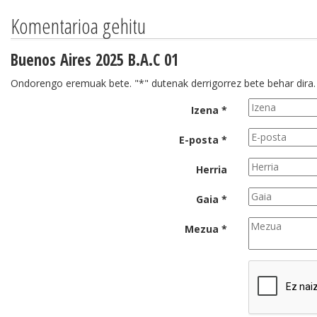
Komentarioa gehitu
Buenos Aires 2025 B.A.C 01
Ondorengo eremuak bete. "*" dutenak derrigorrez bete behar dira.
Izena *
E-posta *
Herria
Gaia *
Mezua *